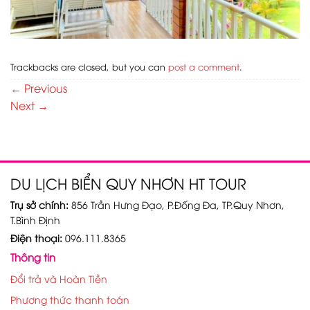
Trackbacks are closed, but you can
post a comment
.
←
Previous
Next
→
DU LỊCH BIỂN QUY NHƠN HT TOUR
Trụ sở chính:
856 Trần Hưng Đạo, P.Đống Đa, TP.Quy Nhơn,
T.Bình Định
Điện thoại:
096.111.8365
Thông tin
Đổi trả và Hoàn Tiền
Phương thức thanh toán