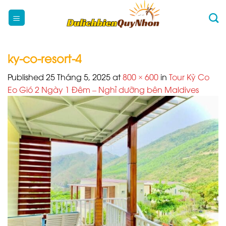
Skip
to
content
ky-co-resort-4
Published
25 Tháng 5, 2025
at
800 × 600
in
Tour Kỳ Co
Eo Gió 2 Ngày 1 Đêm – Nghỉ dưỡng bên Maldives