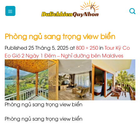
Skip
to
content
Phòng ngủ sang trọng view biển
Published
25 Tháng 5, 2025
at
800 × 250
in
Tour Kỳ Co
Eo Gió 2 Ngày 1 Đêm – Nghỉ dưỡng bên Maldives
Phòng ngủ sang trọng view biển
Phòng ngủ sang trọng view biển