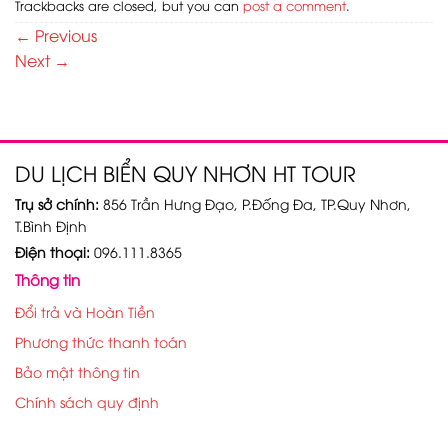
Trackbacks are closed, but you can
post a comment
.
←
Previous
Next
→
DU LỊCH BIỂN QUY NHƠN HT TOUR
Trụ sở chính:
856 Trần Hưng Đạo, P.Đống Đa, TP.Quy Nhơn,
T.Bình Định
Điện thoại:
096.111.8365
Thông tin
Đổi trả và Hoàn Tiền
Phương thức thanh toán
Bảo mật thông tin
Chính sách quy định