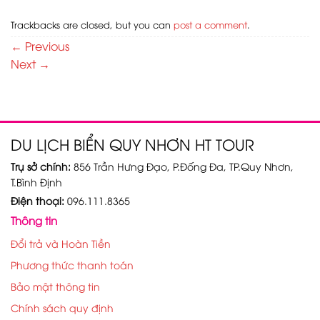
Trackbacks are closed, but you can
post a comment
.
←
Previous
Next
→
DU LỊCH BIỂN QUY NHƠN HT TOUR
Trụ sở chính:
856 Trần Hưng Đạo, P.Đống Đa, TP.Quy Nhơn,
T.Bình Định
Điện thoại:
096.111.8365
Thông tin
Đổi trả và Hoàn Tiền
Phương thức thanh toán
Bảo mật thông tin
Chính sách quy định