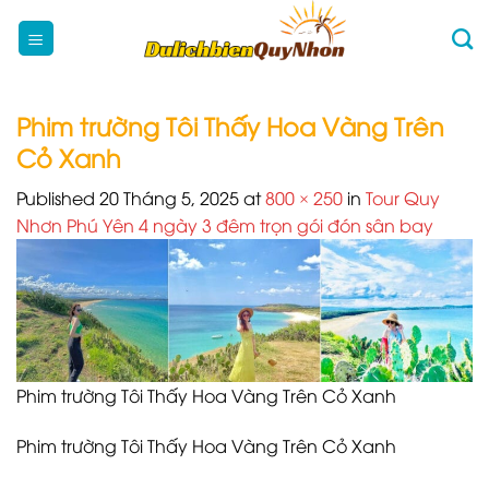
Skip
to
content
Phim trường Tôi Thấy Hoa Vàng Trên
Cỏ Xanh
Published
20 Tháng 5, 2025
at
800 × 250
in
Tour Quy
Nhơn Phú Yên 4 ngày 3 đêm trọn gói đón sân bay
Phim trường Tôi Thấy Hoa Vàng Trên Cỏ Xanh
Phim trường Tôi Thấy Hoa Vàng Trên Cỏ Xanh