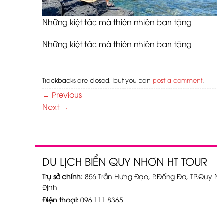
Những kiệt tác mà thiên nhiên ban tặng
Những kiệt tác mà thiên nhiên ban tặng
Trackbacks are closed, but you can
post a comment
.
←
Previous
Next
→
DU LỊCH BIỂN QUY NHƠN HT TOUR
Trụ sở chính:
856 Trần Hưng Đạo, P.Đống Đa, TP.Quy N
Định
Điện thoại:
096.111.8365