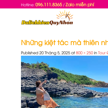
Skip
096.111.8365
Zalo miễn phí
Hotline:
/
to
content
Những kiệt tác mà thiên n
Published
20 Tháng 5, 2025
at
800 × 250
in
Tour