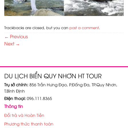
Trackbacks are closed, but you can
post a comment
.
←
Previous
Next
→
DU LỊCH BIỂN QUY NHƠN HT TOUR
Trụ sở chính:
856 Trần Hưng Đạo, P.Đống Đa, TP.Quy Nhơn,
T.Bình Định
Điện thoại:
096.111.8365
Thông tin
Đổi trả và Hoàn Tiền
Phương thức thanh toán