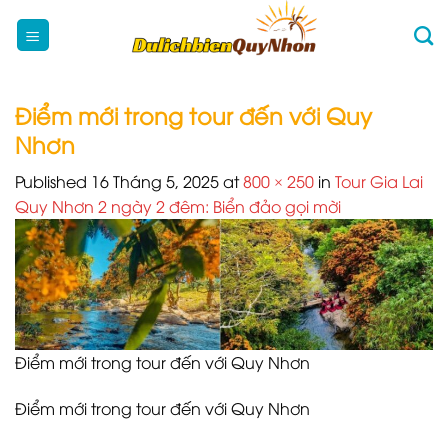
Skip
to
content
Điểm mới trong tour đến với Quy
Nhơn
Published
16 Tháng 5, 2025
at
800 × 250
in
Tour Gia Lai
Quy Nhơn 2 ngày 2 đêm: Biển đảo gọi mời
Điểm mới trong tour đến với Quy Nhơn
Điểm mới trong tour đến với Quy Nhơn