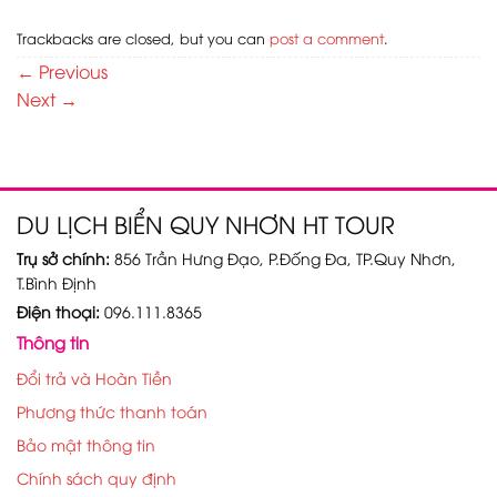
Trackbacks are closed, but you can
post a comment
.
←
Previous
Next
→
DU LỊCH BIỂN QUY NHƠN HT TOUR
Trụ sở chính:
856 Trần Hưng Đạo, P.Đống Đa, TP.Quy Nhơn,
T.Bình Định
Điện thoại:
096.111.8365
Thông tin
Đổi trả và Hoàn Tiền
Phương thức thanh toán
Bảo mật thông tin
Chính sách quy định