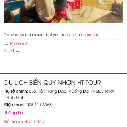
Trackbacks are closed, but you can
post a comment
.
←
Previous
Next
→
DU LỊCH BIỂN QUY NHƠN HT TOUR
Trụ sở chính:
856 Trần Hưng Đạo, P.Đống Đa, TP.Quy Nhơn,
T.Bình Định
Điện thoại:
096.111.8365
Thông tin
Đổi trả và Hoàn Tiền