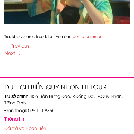
Trackbacks are closed, but you can
post a comment
.
←
Previous
Next
→
DU LỊCH BIỂN QUY NHƠN HT TOUR
Trụ sở chính:
856 Trần Hưng Đạo, P.Đống Đa, TP.Quy Nhơn,
T.Bình Định
Điện thoại:
096.111.8365
Thông tin
Đổi trả và Hoàn Tiền