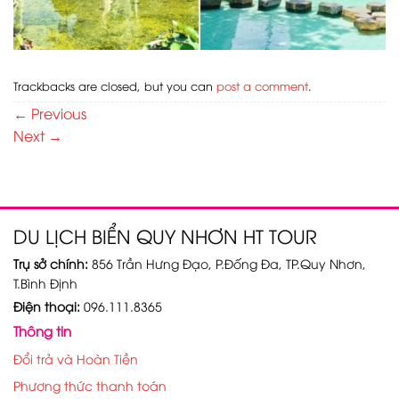
Trackbacks are closed, but you can
post a comment
.
←
Previous
Next
→
DU LỊCH BIỂN QUY NHƠN HT TOUR
Trụ sở chính:
856 Trần Hưng Đạo, P.Đống Đa, TP.Quy Nhơn,
T.Bình Định
Điện thoại:
096.111.8365
Thông tin
Đổi trả và Hoàn Tiền
Phương thức thanh toán