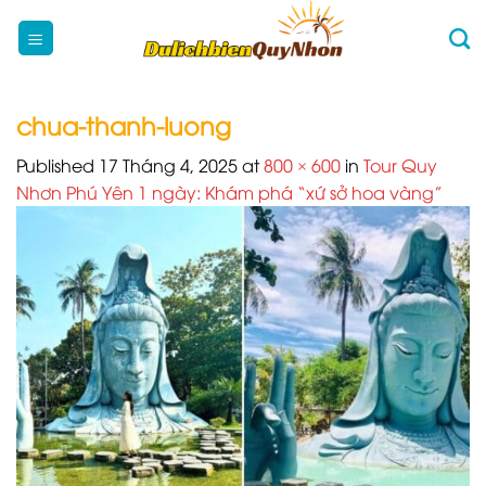
Skip
to
content
chua-thanh-luong
Published
17 Tháng 4, 2025
at
800 × 600
in
Tour Quy
Nhơn Phú Yên 1 ngày: Khám phá “xứ sở hoa vàng”