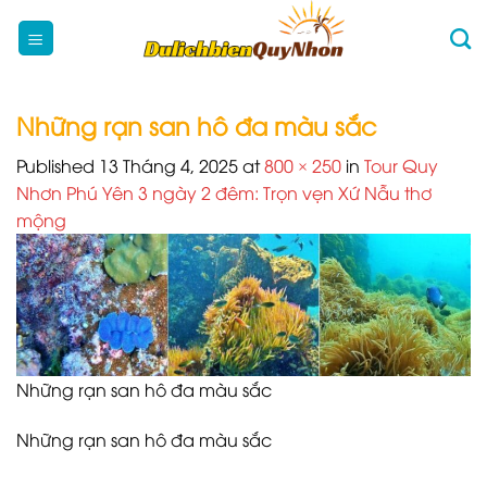
Skip
to
content
Những rạn san hô đa màu sắc
Published
13 Tháng 4, 2025
at
800 × 250
in
Tour Quy
Nhơn Phú Yên 3 ngày 2 đêm: Trọn vẹn Xứ Nẫu thơ
mộng
Những rạn san hô đa màu sắc
Những rạn san hô đa màu sắc